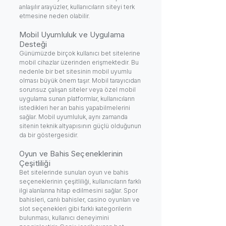
anlaşılır arayüzler, kullanıcıların siteyi terk
etmesine neden olabilir.
Mobil Uyumluluk ve Uygulama
Desteği
Günümüzde birçok kullanıcı bet sitelerine
mobil cihazlar üzerinden erişmektedir. Bu
nedenle bir bet sitesinin mobil uyumlu
olması büyük önem taşır. Mobil tarayıcıdan
sorunsuz çalışan siteler veya özel mobil
uygulama sunan platformlar, kullanıcıların
istedikleri her an bahis yapabilmelerini
sağlar. Mobil uyumluluk, aynı zamanda
sitenin teknik altyapısının güçlü olduğunun
da bir göstergesidir.
Oyun ve Bahis Seçeneklerinin
Çeşitliliği
Bet sitelerinde sunulan oyun ve bahis
seçeneklerinin çeşitliliği, kullanıcıların farklı
ilgi alanlarına hitap edilmesini sağlar. Spor
bahisleri, canlı bahisler, casino oyunları ve
slot seçenekleri gibi farklı kategorilerin
bulunması, kullanıcı deneyimini