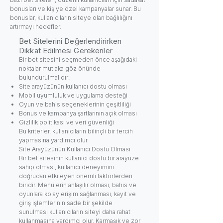
bonusları ve kişiye özel kampanyalar sunar. Bu
bonuslar, kullanıcıların siteye olan bağlılığını
artırmayı hedefler.
Bet Sitelerini Değerlendirirken
Dikkat Edilmesi Gerekenler
Bir bet sitesini seçmeden önce aşağıdaki
noktalar mutlaka göz önünde
bulundurulmalıdır:
Site arayüzünün kullanıcı dostu olması
Mobil uyumluluk ve uygulama desteği
Oyun ve bahis seçeneklerinin çeşitliliği
Bonus ve kampanya şartlarının açık olması
Gizlilik politikası ve veri güvenliği
Bu kriterler, kullanıcıların bilinçli bir tercih
yapmasına yardımcı olur.
Site Arayüzünün Kullanıcı Dostu Olması
Bir bet sitesinin kullanıcı dostu bir arayüze
sahip olması, kullanıcı deneyimini
doğrudan etkileyen önemli faktörlerden
biridir. Menülerin anlaşılır olması, bahis ve
oyunlara kolay erişim sağlanması, kayıt ve
giriş işlemlerinin sade bir şekilde
sunulması kullanıcıların siteyi daha rahat
kullanmasına yardımcı olur. Karmaşık ve zor