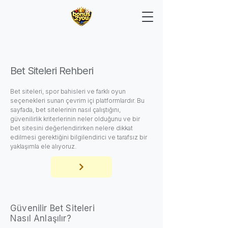
Bet Siteleri Rehberi
Bet siteleri, spor bahisleri ve farklı oyun
seçenekleri sunan çevrim içi platformlardır. Bu
sayfada, bet sitelerinin nasıl çalıştığını,
güvenilirlik kriterlerinin neler olduğunu ve bir
bet sitesini değerlendirirken nelere dikkat
edilmesi gerektiğini bilgilendirici ve tarafsız bir
yaklaşımla ele alıyoruz.
Güvenilir Bet Siteleri
Nasıl Anlaşılır?