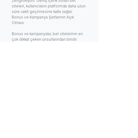
zenginleştirir. Geniş içerik sunan bet
siteleri, kullanıcıların platformda daha uzun
süre vakit geçirmesine katkı sağlar.
Bonus ve Kampanya Şartlarının Açık
Olması
Bonus ve kampanyalar, bet sitelerinin en
çok dikkat çeken unsurlarından biridir.
Ancak bu bonusların kullanım şartlarının
açık ve anlaşılır olması gerekir. Çevrim
şartları, süre kısıtlamaları ve bonus limitleri
net şekilde belirtilmeyen kampanyalar,
kullanıcılar için kafa karıştırıcı olabilir. Şeffaf
bonus koşulları sunan bet siteleri,
güvenilirlik açısından daha olumlu
değerlendirilir.
Gizlilik Politikası ve Veri Güvenliği
Kullanıcıların kişisel ve finansal bilgilerini
paylaştığı bet sitelerinde gizlilik politikası
ve veri güvenliği büyük önem taşır.
Güvenilir bet siteleri, kullanıcı verilerini
korumaya yönelik gerekli teknik önlemleri
alır ve bu bilgileri gizlilik politikası
kapsamında açıkça belirtir. SSL sertifikası,